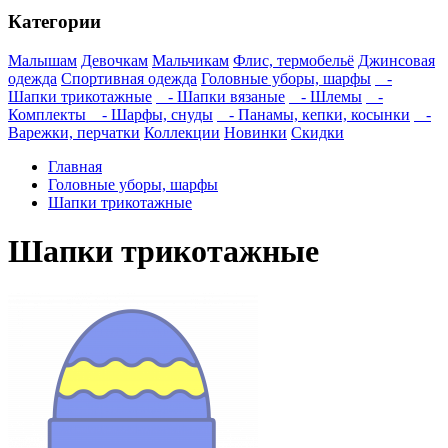
Категории
Малышам
Девочкам
Мальчикам
Флис, термобельё
Джинсовая
одежда
Спортивная одежда
Головные уборы, шарфы
-
Шапки трикотажные
- Шапки вязаные
- Шлемы
-
Комплекты
- Шарфы, снуды
- Панамы, кепки, косынки
-
Варежки, перчатки
Коллекции
Новинки
Скидки
Главная
Головные уборы, шарфы
Шапки трикотажные
Шапки трикотажные