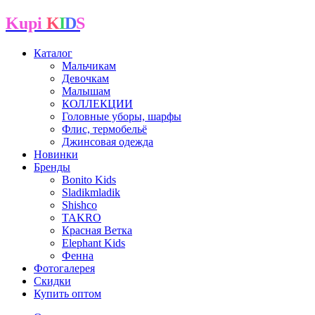
Kupi
K
I
D
S
Каталог
Мальчикам
Девочкам
Малышам
КОЛЛЕКЦИИ
Головные уборы, шарфы
Флис, термобельё
Джинсовая одежда
Новинки
Бренды
Bonito Kids
Sladikmladik
Shishco
TAKRO
Красная Ветка
Elephant Kids
Фенна
Фотогалерея
Скидки
Купить оптом