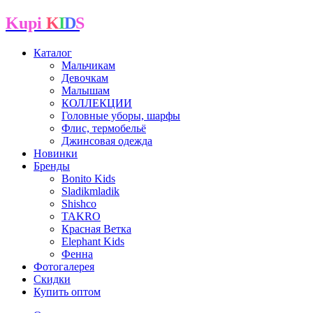
Kupi
K
I
D
S
Каталог
Мальчикам
Девочкам
Малышам
КОЛЛЕКЦИИ
Головные уборы, шарфы
Флис, термобельё
Джинсовая одежда
Новинки
Бренды
Bonito Kids
Sladikmladik
Shishco
TAKRO
Красная Ветка
Elephant Kids
Фенна
Фотогалерея
Скидки
Купить оптом