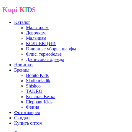
Kupi
K
I
D
S
Каталог
Мальчикам
Девочкам
Малышам
КОЛЛЕКЦИИ
Головные уборы, шарфы
Флис, термобельё
Джинсовая одежда
Новинки
Бренды
Bonito Kids
Sladikmladik
Shishco
TAKRO
Красная Ветка
Elephant Kids
Фенна
Фотогалерея
Скидки
Купить оптом