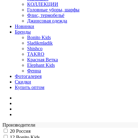
КОЛЛЕКЦИИ
Головные уборы, шарфы
Флис, термобельё
Джинсовая одежда
Новинки
Бренды
Bonito Kids
Sladikmladik
Shishco
TAKRO
Красная Ветка
Elephant Kids
Фенна
Фотогалерея
Скидки
Купить оптом
Производители
20
Россия
12
Bonito Kids