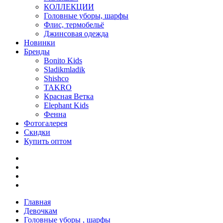
КОЛЛЕКЦИИ
Головные уборы, шарфы
Флис, термобельё
Джинсовая одежда
Новинки
Бренды
Bonito Kids
Sladikmladik
Shishco
TAKRO
Красная Ветка
Elephant Kids
Фенна
Фотогалерея
Скидки
Купить оптом
Главная
Девочкам
Головные уборы , шарфы