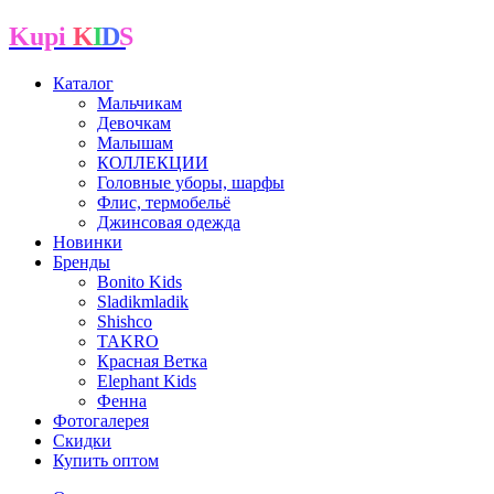
Kupi
K
I
D
S
Каталог
Мальчикам
Девочкам
Малышам
КОЛЛЕКЦИИ
Головные уборы, шарфы
Флис, термобельё
Джинсовая одежда
Новинки
Бренды
Bonito Kids
Sladikmladik
Shishco
TAKRO
Красная Ветка
Elephant Kids
Фенна
Фотогалерея
Скидки
Купить оптом