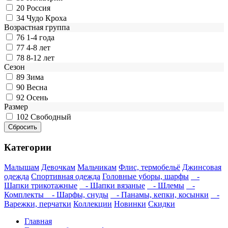
20
Россия
34
Чудо Кроха
Возрастная группа
76
1-4 года
77
4-8 лет
78
8-12 лет
Сезон
89
Зима
90
Весна
92
Осень
Размер
102
Свободный
Категории
Малышам
Девочкам
Мальчикам
Флис, термобельё
Джинсовая
одежда
Спортивная одежда
Головные уборы, шарфы
-
Шапки трикотажные
- Шапки вязаные
- Шлемы
-
Комплекты
- Шарфы, снуды
- Панамы, кепки, косынки
-
Варежки, перчатки
Коллекции
Новинки
Скидки
Главная