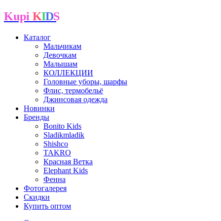
Kupi
K
I
D
S
Каталог
Мальчикам
Девочкам
Малышам
КОЛЛЕКЦИИ
Головные уборы, шарфы
Флис, термобельё
Джинсовая одежда
Новинки
Бренды
Bonito Kids
Sladikmladik
Shishco
TAKRO
Красная Ветка
Elephant Kids
Фенна
Фотогалерея
Скидки
Купить оптом