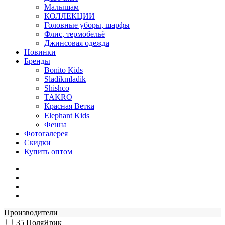
Малышам
КОЛЛЕКЦИИ
Головные уборы, шарфы
Флис, термобельё
Джинсовая одежда
Новинки
Бренды
Bonito Kids
Sladikmladik
Shishco
TAKRO
Красная Ветка
Elephant Kids
Фенна
Фотогалерея
Скидки
Купить оптом
Производители
35
ПоляЯрик