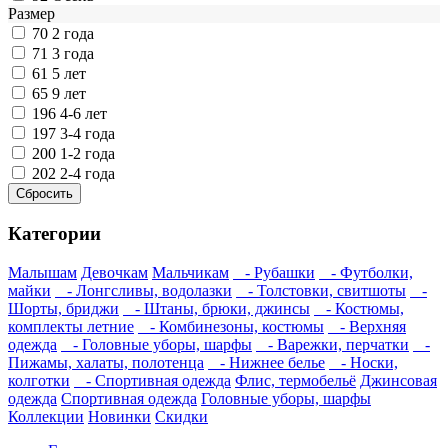
Размер
70
2 года
71
3 года
61
5 лет
65
9 лет
196
4-6 лет
197
3-4 года
200
1-2 года
202
2-4 года
Категории
Малышам
Девочкам
Мальчикам
- Рубашки
- Футболки,
майки
- Лонгсливы, водолазки
- Толстовки, свитшоты
-
Шорты, бриджи
- Штаны, брюки, джинсы
- Костюмы,
комплекты летние
- Комбинезоны, костюмы
- Верхняя
одежда
- Головные уборы, шарфы
- Варежки, перчатки
-
Пижамы, халаты, полотенца
- Нижнее белье
- Носки,
колготки
- Спортивная одежда
Флис, термобельё
Джинсовая
одежда
Спортивная одежда
Головные уборы, шарфы
Коллекции
Новинки
Скидки