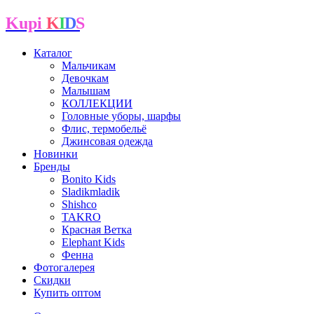
Kupi
K
I
D
S
Каталог
Мальчикам
Девочкам
Малышам
КОЛЛЕКЦИИ
Головные уборы, шарфы
Флис, термобельё
Джинсовая одежда
Новинки
Бренды
Bonito Kids
Sladikmladik
Shishco
TAKRO
Красная Ветка
Elephant Kids
Фенна
Фотогалерея
Скидки
Купить оптом