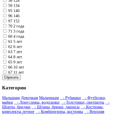
58
128
59
134
95
140
96
146
97
152
70
2 года
71
3 года
60
4 года
61
5 лет
62
6 лет
63
7 лет
64
8 лет
65
9 лет
66
10 лет
67
11 лет
Категории
Малышам
Девочкам
Мальчикам
- Рубашки
- Футболки,
майки
- Лонгсливы, водолазки
- Толстовки, свитшоты
-
Шорты, бриджи
- Штаны, брюки, джинсы
- Костюмы,
комплекты летние
- Комбинезоны, костюмы
- Верхняя