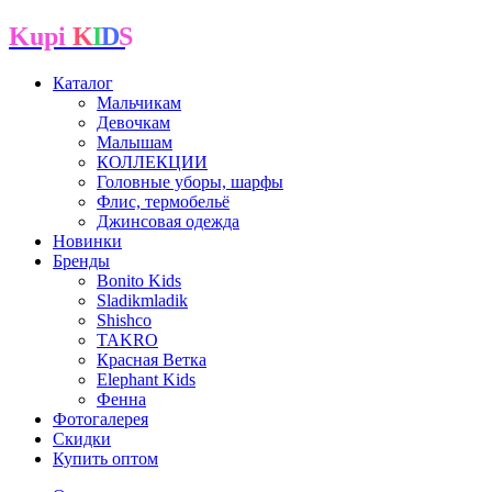
Kupi
K
I
D
S
Каталог
Мальчикам
Девочкам
Малышам
КОЛЛЕКЦИИ
Головные уборы, шарфы
Флис, термобельё
Джинсовая одежда
Новинки
Бренды
Bonito Kids
Sladikmladik
Shishco
TAKRO
Красная Ветка
Elephant Kids
Фенна
Фотогалерея
Скидки
Купить оптом