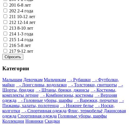
201
6-8 лет
202
2-4 года
211
10-12 лет
212
12-14 лет
213
8-10 лет
214
1-3 года
215
1-4 года
216
5-8 лет
217
9-12 лет
Категории
Малышам
Девочкам
Мальчикам
- Рубашки
- Футболки,
майки
- Лонгсливы, водолазки
- Толстовки, свитшоты
-
Шорты, бриджи
- Штаны, брюки, джинсы
- Костюмы,
комплекты летние
- Комбинезоны, костюмы
- Верхняя
одежда
- Головные уборы, шарфы
- Варежки, перчатки
-
Пижамы, халаты, полотенца
- Нижнее белье
- Носки,
колготки
- Спортивная одежда
Флис, термобельё
Джинсовая
одежда
Спортивная одежда
Головные уборы, шарфы
Коллекции
Новинки
Скидки