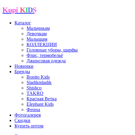
Kupi
K
I
D
S
Каталог
Мальчикам
Девочкам
Малышам
КОЛЛЕКЦИИ
Головные уборы, шарфы
Флис, термобельё
Джинсовая одежда
Новинки
Бренды
Bonito Kids
Sladikmladik
Shishco
TAKRO
Красная Ветка
Elephant Kids
Фенна
Фотогалерея
Скидки
Купить оптом