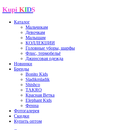
Kupi
K
I
D
S
Каталог
Мальчикам
Девочкам
Малышам
КОЛЛЕКЦИИ
Головные уборы, шарфы
Флис, термобельё
Джинсовая одежда
Новинки
Бренды
Bonito Kids
Sladikmladik
Shishco
TAKRO
Красная Ветка
Elephant Kids
Фенна
Фотогалерея
Скидки
Купить оптом