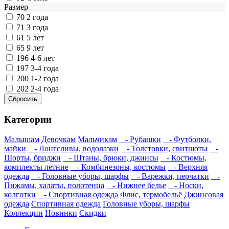
Размер
70
2 года
71
3 года
61
5 лет
65
9 лет
196
4-6 лет
197
3-4 года
200
1-2 года
202
2-4 года
Категории
Малышам
Девочкам
Мальчикам
- Рубашки
- Футболки,
майки
- Лонгсливы, водолазки
- Толстовки, свитшоты
-
Шорты, бриджи
- Штаны, брюки, джинсы
- Костюмы,
комплекты летние
- Комбинезоны, костюмы
- Верхняя
одежда
- Головные уборы, шарфы
- Варежки, перчатки
-
Пижамы, халаты, полотенца
- Нижнее белье
- Носки,
колготки
- Спортивная одежда
Флис, термобельё
Джинсовая
одежда
Спортивная одежда
Головные уборы, шарфы
Коллекции
Новинки
Скидки