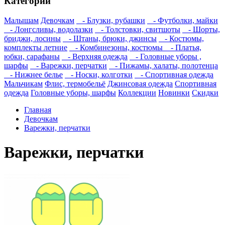
Категории
Малышам
Девочкам
- Блузки, рубашки
- Футболки, майки
- Лонгсливы, водолазки
- Толстовки, свитшоты
- Шорты,
бриджи, лосины
- Штаны, брюки, джинсы
- Костюмы,
комплекты летние
- Комбинезоны, костюмы
- Платья,
юбки, сарафаны
- Верхняя одежда
- Головные уборы ,
шарфы
- Варежки, перчатки
- Пижамы, халаты, полотенца
- Нижнее белье
- Носки, колготки
- Спортивная одежда
Мальчикам
Флис, термобельё
Джинсовая одежда
Спортивная
одежда
Головные уборы, шарфы
Коллекции
Новинки
Скидки
Главная
Девочкам
Варежки, перчатки
Варежки, перчатки