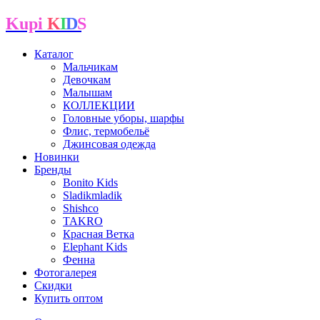
Kupi
K
I
D
S
Каталог
Мальчикам
Девочкам
Малышам
КОЛЛЕКЦИИ
Головные уборы, шарфы
Флис, термобельё
Джинсовая одежда
Новинки
Бренды
Bonito Kids
Sladikmladik
Shishco
TAKRO
Красная Ветка
Elephant Kids
Фенна
Фотогалерея
Скидки
Купить оптом