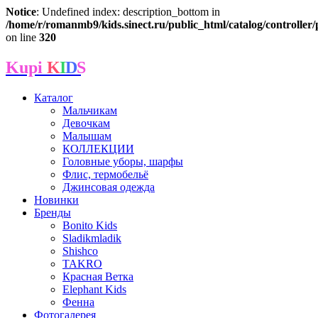
Notice
: Undefined index: description_bottom in
/home/r/romanmb9/kids.sinect.ru/public_html/catalog/controller
on line
320
Kupi
K
I
D
S
Каталог
Мальчикам
Девочкам
Малышам
КОЛЛЕКЦИИ
Головные уборы, шарфы
Флис, термобельё
Джинсовая одежда
Новинки
Бренды
Bonito Kids
Sladikmladik
Shishco
TAKRO
Красная Ветка
Elephant Kids
Фенна
Фотогалерея