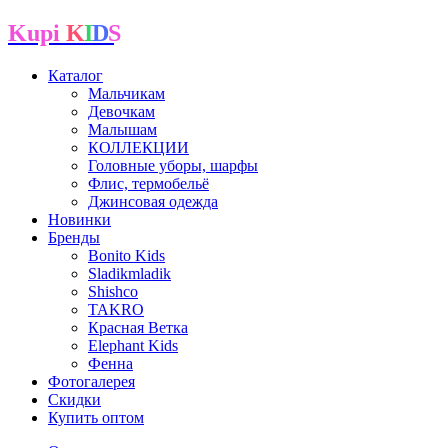
Kupi
K
I
D
S
Каталог
Мальчикам
Девочкам
Малышам
КОЛЛЕКЦИИ
Головные уборы, шарфы
Флис, термобельё
Джинсовая одежда
Новинки
Бренды
Bonito Kids
Sladikmladik
Shishco
TAKRO
Красная Ветка
Elephant Kids
Фенна
Фотогалерея
Скидки
Купить оптом