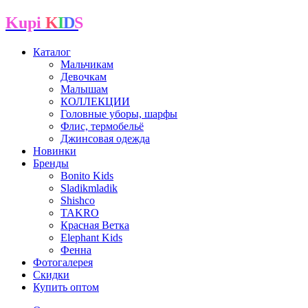
Kupi
K
I
D
S
Каталог
Мальчикам
Девочкам
Малышам
КОЛЛЕКЦИИ
Головные уборы, шарфы
Флис, термобельё
Джинсовая одежда
Новинки
Бренды
Bonito Kids
Sladikmladik
Shishco
TAKRO
Красная Ветка
Elephant Kids
Фенна
Фотогалерея
Скидки
Купить оптом