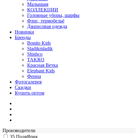
Малышам
КОЛЛЕКЦИИ
Головные уборы, шарфы
Флис, термобельё
Джинсовая одежда
Новинки
Бренды
Bonito Kids
Sladikmladik
Shishco
TAKRO
Красная Ветка
Elephant Kids
Фенна
Фотогалерея
Скидки
Купить оптом
Производители
35
ПоляЯрик