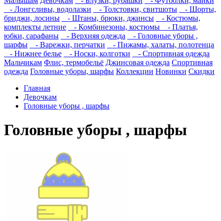
Малышам
Девочкам
- Блузки, рубашки
- Футболки, майки
- Лонгсливы, водолазки
- Толстовки, свитшоты
- Шорты,
бриджи, лосины
- Штаны, брюки, джинсы
- Костюмы,
комплекты летние
- Комбинезоны, костюмы
- Платья,
юбки, сарафаны
- Верхняя одежда
- Головные уборы ,
шарфы
- Варежки, перчатки
- Пижамы, халаты, полотенца
- Нижнее белье
- Носки, колготки
- Спортивная одежда
Мальчикам
Флис, термобельё
Джинсовая одежда
Спортивная
одежда
Головные уборы, шарфы
Коллекции
Новинки
Скидки
Главная
Девочкам
Головные уборы , шарфы
Головные уборы , шарфы