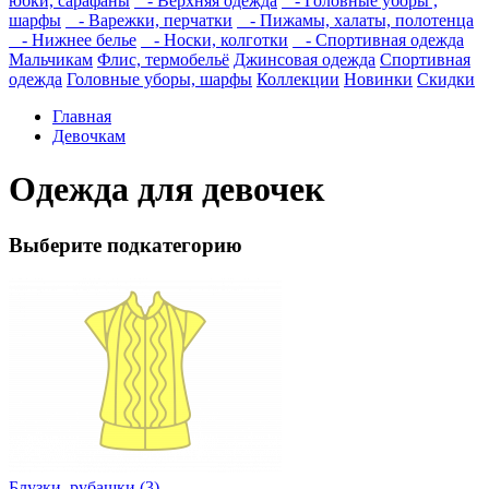
юбки, сарафаны
- Верхняя одежда
- Головные уборы ,
шарфы
- Варежки, перчатки
- Пижамы, халаты, полотенца
- Нижнее белье
- Носки, колготки
- Спортивная одежда
Мальчикам
Флис, термобельё
Джинсовая одежда
Спортивная
одежда
Головные уборы, шарфы
Коллекции
Новинки
Скидки
Главная
Девочкам
Одежда для девочек
Выберите подкатегорию
Блузки, рубашки (3)