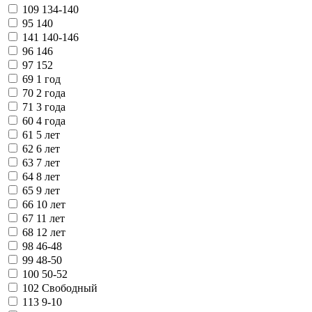
109
134-140
95
140
141
140-146
96
146
97
152
69
1 год
70
2 года
71
3 года
60
4 года
61
5 лет
62
6 лет
63
7 лет
64
8 лет
65
9 лет
66
10 лет
67
11 лет
68
12 лет
98
46-48
99
48-50
100
50-52
102
Свободный
113
9-10