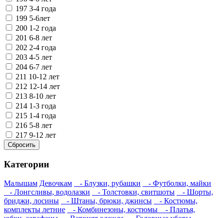
197
3-4 года
199
5-6лет
200
1-2 года
201
6-8 лет
202
2-4 года
203
4-5 лет
204
6-7 лет
211
10-12 лет
212
12-14 лет
213
8-10 лет
214
1-3 года
215
1-4 года
216
5-8 лет
217
9-12 лет
Категории
Малышам
Девочкам
- Блузки, рубашки
- Футболки, майки
- Лонгсливы, водолазки
- Толстовки, свитшоты
- Шорты,
бриджи, лосины
- Штаны, брюки, джинсы
- Костюмы,
комплекты летние
- Комбинезоны, костюмы
- Платья,