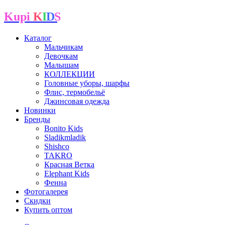
Kupi
K
I
D
S
Каталог
Мальчикам
Девочкам
Малышам
КОЛЛЕКЦИИ
Головные уборы, шарфы
Флис, термобельё
Джинсовая одежда
Новинки
Бренды
Bonito Kids
Sladikmladik
Shishco
TAKRO
Красная Ветка
Elephant Kids
Фенна
Фотогалерея
Скидки
Купить оптом