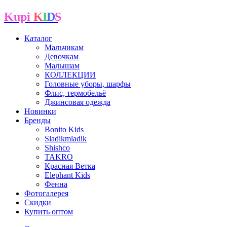
Kupi
K
I
D
S
Каталог
Мальчикам
Девочкам
Малышам
КОЛЛЕКЦИИ
Головные уборы, шарфы
Флис, термобельё
Джинсовая одежда
Новинки
Бренды
Bonito Kids
Sladikmladik
Shishco
TAKRO
Красная Ветка
Elephant Kids
Фенна
Фотогалерея
Скидки
Купить оптом