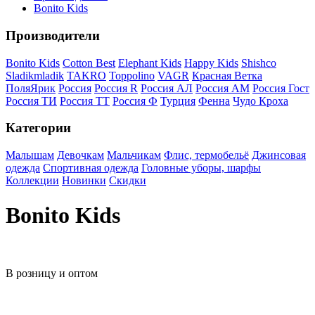
Bonito Kids
Производители
Bonito Kids
Cotton Best
Elephant Kids
Happy Kids
Shishco
Sladikmladik
TAKRO
Toppolino
VAGR
Красная Ветка
ПоляЯрик
Россия
Россия R
Россия АЛ
Россия АМ
Россия Гост
Россия ТИ
Россия ТТ
Россия Ф
Турция
Фенна
Чудо Кроха
Категории
Малышам
Девочкам
Мальчикам
Флис, термобельё
Джинсовая
одежда
Спортивная одежда
Головные уборы, шарфы
Коллекции
Новинки
Скидки
Bonito Kids
В розницу и оптом