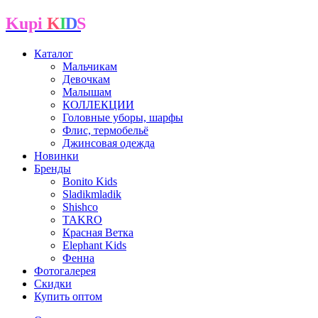
Kupi
K
I
D
S
Каталог
Мальчикам
Девочкам
Малышам
КОЛЛЕКЦИИ
Головные уборы, шарфы
Флис, термобельё
Джинсовая одежда
Новинки
Бренды
Bonito Kids
Sladikmladik
Shishco
TAKRO
Красная Ветка
Elephant Kids
Фенна
Фотогалерея
Скидки
Купить оптом