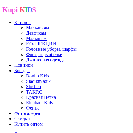
Kupi
K
I
D
S
Каталог
Мальчикам
Девочкам
Малышам
КОЛЛЕКЦИИ
Головные уборы, шарфы
Флис, термобельё
Джинсовая одежда
Новинки
Бренды
Bonito Kids
Sladikmladik
Shishco
TAKRO
Красная Ветка
Elephant Kids
Фенна
Фотогалерея
Скидки
Купить оптом