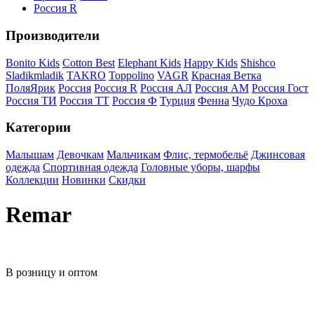
Россия R
Производители
Bonito Kids
Cotton Best
Elephant Kids
Happy Kids
Shishco
Sladikmladik
TAKRO
Toppolino
VAGR
Красная Ветка
ПоляЯрик
Россия
Россия R
Россия АЛ
Россия АМ
Россия Гост
Россия ТИ
Россия ТТ
Россия Ф
Турция
Фенна
Чудо Кроха
Категории
Малышам
Девочкам
Мальчикам
Флис, термобельё
Джинсовая
одежда
Спортивная одежда
Головные уборы, шарфы
Коллекции
Новинки
Скидки
Remar
В розницу и оптом