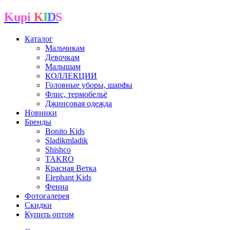
Kupi
K
I
D
S
Каталог
Мальчикам
Девочкам
Малышам
КОЛЛЕКЦИИ
Головные уборы, шарфы
Флис, термобельё
Джинсовая одежда
Новинки
Бренды
Bonito Kids
Sladikmladik
Shishco
TAKRO
Красная Ветка
Elephant Kids
Фенна
Фотогалерея
Скидки
Купить оптом