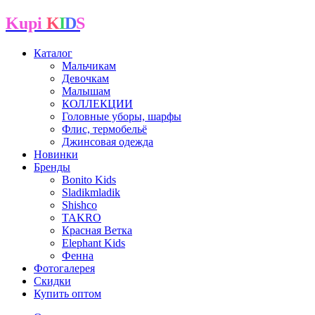
Kupi
K
I
D
S
Каталог
Мальчикам
Девочкам
Малышам
КОЛЛЕКЦИИ
Головные уборы, шарфы
Флис, термобельё
Джинсовая одежда
Новинки
Бренды
Bonito Kids
Sladikmladik
Shishco
TAKRO
Красная Ветка
Elephant Kids
Фенна
Фотогалерея
Скидки
Купить оптом