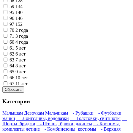
58
128
59
134
95
140
96
146
97
152
70
2 года
71
3 года
60
4 года
61
5 лет
62
6 лет
63
7 лет
64
8 лет
65
9 лет
66
10 лет
67
11 лет
Категории
Малышам
Девочкам
Мальчикам
- Рубашки
- Футболки,
майки
- Лонгсливы, водолазки
- Толстовки, свитшоты
-
Шорты, бриджи
- Штаны, брюки, джинсы
- Костюмы,
комплекты летние
- Комбинезоны, костюмы
- Верхняя