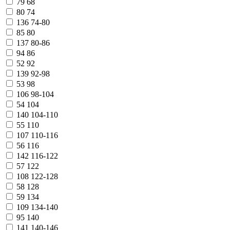
79
68
80
74
136
74-80
85
80
137
80-86
94
86
52
92
139
92-98
53
98
106
98-104
54
104
140
104-110
55
110
107
110-116
56
116
142
116-122
57
122
108
122-128
58
128
59
134
109
134-140
95
140
141
140-146