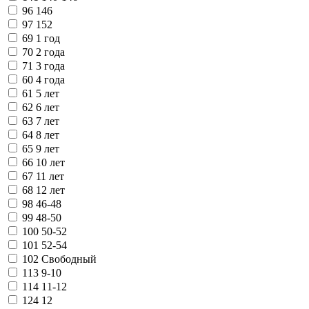
96
146
97
152
69
1 год
70
2 года
71
3 года
60
4 года
61
5 лет
62
6 лет
63
7 лет
64
8 лет
65
9 лет
66
10 лет
67
11 лет
68
12 лет
98
46-48
99
48-50
100
50-52
101
52-54
102
Свободный
113
9-10
114
11-12
124
12