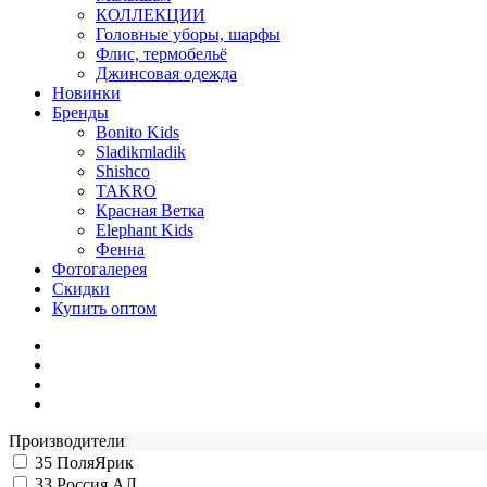
КОЛЛЕКЦИИ
Головные уборы, шарфы
Флис, термобельё
Джинсовая одежда
Новинки
Бренды
Bonito Kids
Sladikmladik
Shishco
TAKRO
Красная Ветка
Elephant Kids
Фенна
Фотогалерея
Скидки
Купить оптом
Производители
35
ПоляЯрик
33
Россия АЛ