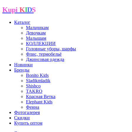
Kupi
K
I
D
S
Каталог
Мальчикам
Девочкам
Малышам
КОЛЛЕКЦИИ
Головные уборы, шарфы
Флис, термобельё
Джинсовая одежда
Новинки
Бренды
Bonito Kids
Sladikmladik
Shishco
TAKRO
Красная Ветка
Elephant Kids
Фенна
Фотогалерея
Скидки
Купить оптом