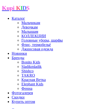
Kupi
K
I
D
S
Каталог
Мальчикам
Девочкам
Малышам
КОЛЛЕКЦИИ
Головные уборы, шарфы
Флис, термобельё
Джинсовая одежда
Новинки
Бренды
Bonito Kids
Sladikmladik
Shishco
TAKRO
Красная Ветка
Elephant Kids
Фенна
Фотогалерея
Скидки
Купить оптом