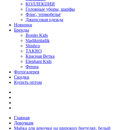
КОЛЛЕКЦИИ
Головные уборы, шарфы
Флис, термобельё
Джинсовая одежда
Новинки
Бренды
Bonito Kids
Sladikmladik
Shishco
TAKRO
Красная Ветка
Elephant Kids
Фенна
Фотогалерея
Скидки
Купить оптом
Главная
Девочкам
Майка для девочки на широких бретелях, белый