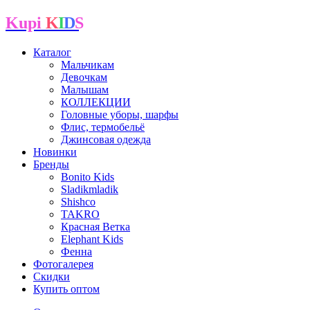
Kupi
K
I
D
S
Каталог
Мальчикам
Девочкам
Малышам
КОЛЛЕКЦИИ
Головные уборы, шарфы
Флис, термобельё
Джинсовая одежда
Новинки
Бренды
Bonito Kids
Sladikmladik
Shishco
TAKRO
Красная Ветка
Elephant Kids
Фенна
Фотогалерея
Скидки
Купить оптом