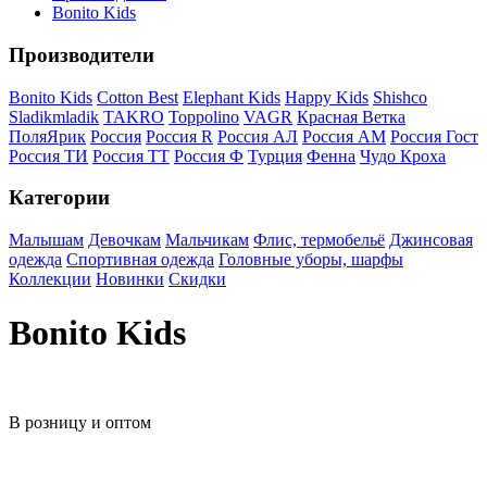
Bonito Kids
Производители
Bonito Kids
Cotton Best
Elephant Kids
Happy Kids
Shishco
Sladikmladik
TAKRO
Toppolino
VAGR
Красная Ветка
ПоляЯрик
Россия
Россия R
Россия АЛ
Россия АМ
Россия Гост
Россия ТИ
Россия ТТ
Россия Ф
Турция
Фенна
Чудо Кроха
Категории
Малышам
Девочкам
Мальчикам
Флис, термобельё
Джинсовая
одежда
Спортивная одежда
Головные уборы, шарфы
Коллекции
Новинки
Скидки
Bonito Kids
В розницу и оптом