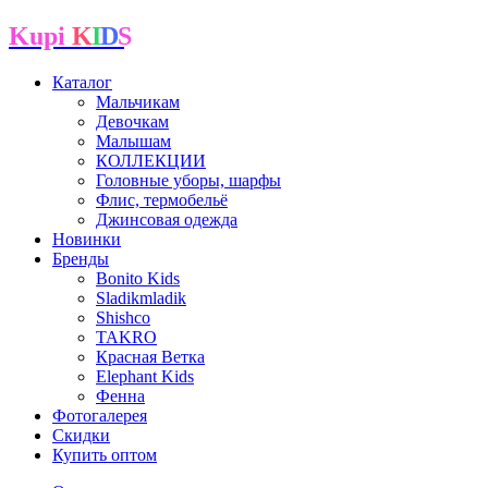
Kupi
K
I
D
S
Каталог
Мальчикам
Девочкам
Малышам
КОЛЛЕКЦИИ
Головные уборы, шарфы
Флис, термобельё
Джинсовая одежда
Новинки
Бренды
Bonito Kids
Sladikmladik
Shishco
TAKRO
Красная Ветка
Elephant Kids
Фенна
Фотогалерея
Скидки
Купить оптом