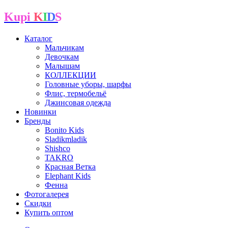
Kupi
K
I
D
S
Каталог
Мальчикам
Девочкам
Малышам
КОЛЛЕКЦИИ
Головные уборы, шарфы
Флис, термобельё
Джинсовая одежда
Новинки
Бренды
Bonito Kids
Sladikmladik
Shishco
TAKRO
Красная Ветка
Elephant Kids
Фенна
Фотогалерея
Скидки
Купить оптом