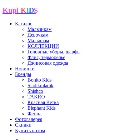
Kupi
K
I
D
S
Каталог
Мальчикам
Девочкам
Малышам
КОЛЛЕКЦИИ
Головные уборы, шарфы
Флис, термобельё
Джинсовая одежда
Новинки
Бренды
Bonito Kids
Sladikmladik
Shishco
TAKRO
Красная Ветка
Elephant Kids
Фенна
Фотогалерея
Скидки
Купить оптом