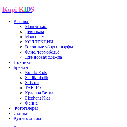
Kupi
K
I
D
S
Каталог
Мальчикам
Девочкам
Малышам
КОЛЛЕКЦИИ
Головные уборы, шарфы
Флис, термобельё
Джинсовая одежда
Новинки
Бренды
Bonito Kids
Sladikmladik
Shishco
TAKRO
Красная Ветка
Elephant Kids
Фенна
Фотогалерея
Скидки
Купить оптом