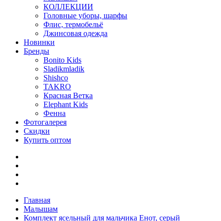
КОЛЛЕКЦИИ
Головные уборы, шарфы
Флис, термобельё
Джинсовая одежда
Новинки
Бренды
Bonito Kids
Sladikmladik
Shishco
TAKRO
Красная Ветка
Elephant Kids
Фенна
Фотогалерея
Скидки
Купить оптом
Главная
Малышам
Комплект ясельный для мальчика Енот, серый