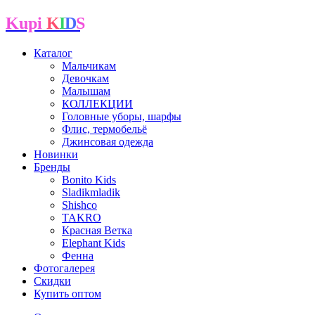
Kupi
K
I
D
S
Каталог
Мальчикам
Девочкам
Малышам
КОЛЛЕКЦИИ
Головные уборы, шарфы
Флис, термобельё
Джинсовая одежда
Новинки
Бренды
Bonito Kids
Sladikmladik
Shishco
TAKRO
Красная Ветка
Elephant Kids
Фенна
Фотогалерея
Скидки
Купить оптом