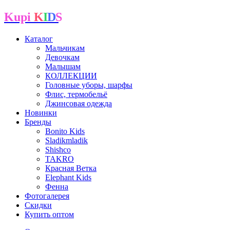
Kupi
K
I
D
S
Каталог
Мальчикам
Девочкам
Малышам
КОЛЛЕКЦИИ
Головные уборы, шарфы
Флис, термобельё
Джинсовая одежда
Новинки
Бренды
Bonito Kids
Sladikmladik
Shishco
TAKRO
Красная Ветка
Elephant Kids
Фенна
Фотогалерея
Скидки
Купить оптом