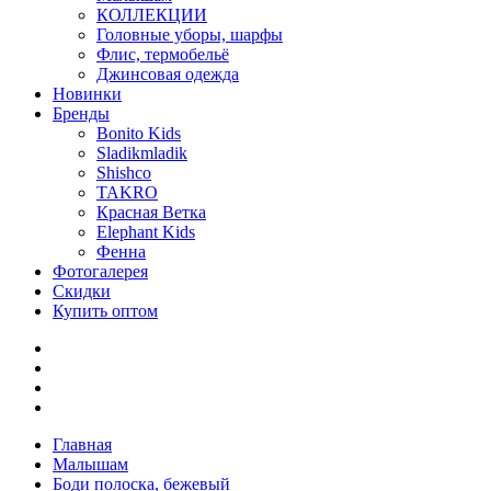
КОЛЛЕКЦИИ
Головные уборы, шарфы
Флис, термобельё
Джинсовая одежда
Новинки
Бренды
Bonito Kids
Sladikmladik
Shishco
TAKRO
Красная Ветка
Elephant Kids
Фенна
Фотогалерея
Скидки
Купить оптом
Главная
Малышам
Боди полоска, бежевый