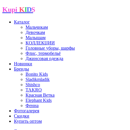
Kupi
K
I
D
S
Каталог
Мальчикам
Девочкам
Малышам
КОЛЛЕКЦИИ
Головные уборы, шарфы
Флис, термобельё
Джинсовая одежда
Новинки
Бренды
Bonito Kids
Sladikmladik
Shishco
TAKRO
Красная Ветка
Elephant Kids
Фенна
Фотогалерея
Скидки
Купить оптом