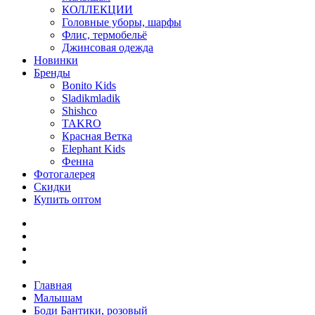
КОЛЛЕКЦИИ
Головные уборы, шарфы
Флис, термобельё
Джинсовая одежда
Новинки
Бренды
Bonito Kids
Sladikmladik
Shishco
TAKRO
Красная Ветка
Elephant Kids
Фенна
Фотогалерея
Скидки
Купить оптом
Главная
Малышам
Боди Бантики, розовый