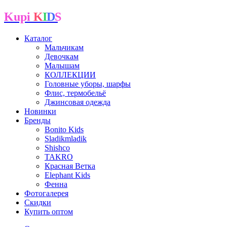
Kupi
K
I
D
S
Каталог
Мальчикам
Девочкам
Малышам
КОЛЛЕКЦИИ
Головные уборы, шарфы
Флис, термобельё
Джинсовая одежда
Новинки
Бренды
Bonito Kids
Sladikmladik
Shishco
TAKRO
Красная Ветка
Elephant Kids
Фенна
Фотогалерея
Скидки
Купить оптом