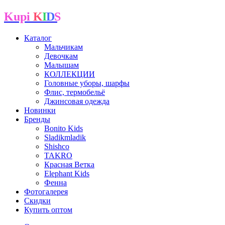
Kupi
K
I
D
S
Каталог
Мальчикам
Девочкам
Малышам
КОЛЛЕКЦИИ
Головные уборы, шарфы
Флис, термобельё
Джинсовая одежда
Новинки
Бренды
Bonito Kids
Sladikmladik
Shishco
TAKRO
Красная Ветка
Elephant Kids
Фенна
Фотогалерея
Скидки
Купить оптом