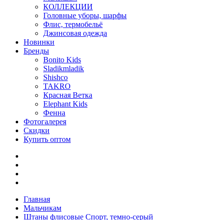
КОЛЛЕКЦИИ
Головные уборы, шарфы
Флис, термобельё
Джинсовая одежда
Новинки
Бренды
Bonito Kids
Sladikmladik
Shishco
TAKRO
Красная Ветка
Elephant Kids
Фенна
Фотогалерея
Скидки
Купить оптом
Главная
Мальчикам
Штаны флисовые Спорт, темно-серый