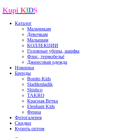
Kupi
K
I
D
S
Каталог
Мальчикам
Девочкам
Малышам
КОЛЛЕКЦИИ
Головные уборы, шарфы
Флис, термобельё
Джинсовая одежда
Новинки
Бренды
Bonito Kids
Sladikmladik
Shishco
TAKRO
Красная Ветка
Elephant Kids
Фенна
Фотогалерея
Скидки
Купить оптом