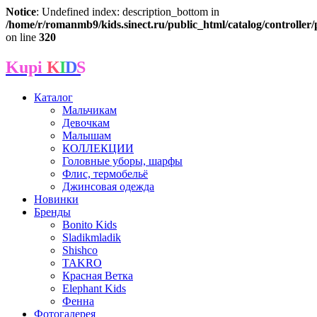
Notice
: Undefined index: description_bottom in
/home/r/romanmb9/kids.sinect.ru/public_html/catalog/controller
on line
320
Kupi
K
I
D
S
Каталог
Мальчикам
Девочкам
Малышам
КОЛЛЕКЦИИ
Головные уборы, шарфы
Флис, термобельё
Джинсовая одежда
Новинки
Бренды
Bonito Kids
Sladikmladik
Shishco
TAKRO
Красная Ветка
Elephant Kids
Фенна
Фотогалерея