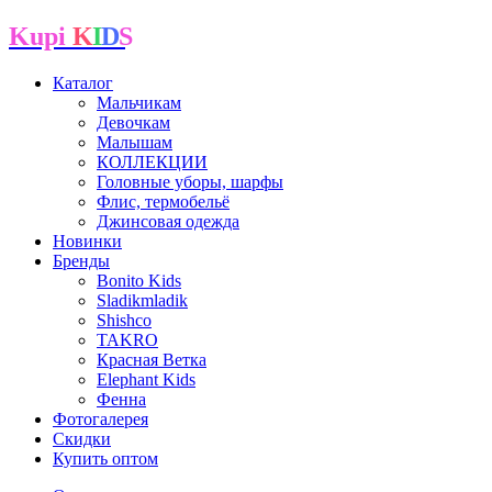
Kupi
K
I
D
S
Каталог
Мальчикам
Девочкам
Малышам
КОЛЛЕКЦИИ
Головные уборы, шарфы
Флис, термобельё
Джинсовая одежда
Новинки
Бренды
Bonito Kids
Sladikmladik
Shishco
TAKRO
Красная Ветка
Elephant Kids
Фенна
Фотогалерея
Скидки
Купить оптом