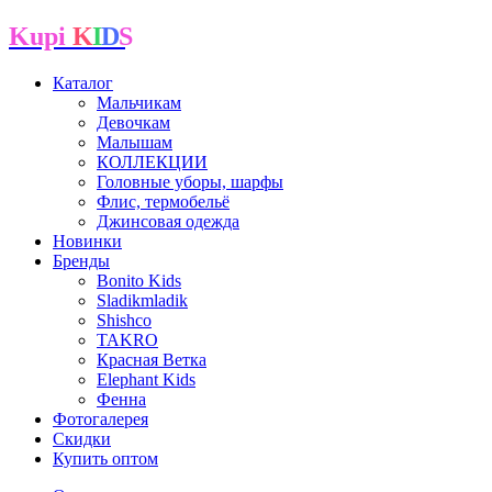
Kupi
K
I
D
S
Каталог
Мальчикам
Девочкам
Малышам
КОЛЛЕКЦИИ
Головные уборы, шарфы
Флис, термобельё
Джинсовая одежда
Новинки
Бренды
Bonito Kids
Sladikmladik
Shishco
TAKRO
Красная Ветка
Elephant Kids
Фенна
Фотогалерея
Скидки
Купить оптом