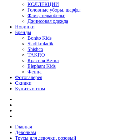
КОЛЛЕКЦИИ
Головные уборы, шарфы
Флис, термобельё
Джинсовая одежда
Новинки
Бренды
Bonito Kids
Sladikmladik
Shishco
TAKRO
Красная Ветка
Elephant Kids
Фенна
Фотогалерея
Скидки
Купить оптом
Главная
Девочкам
Трусы для девочки, розовый