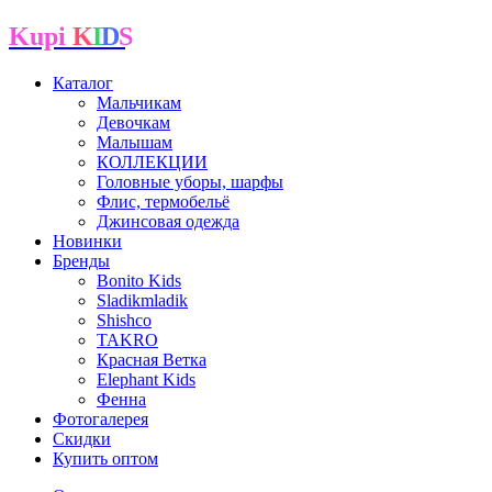
Kupi
K
I
D
S
Каталог
Мальчикам
Девочкам
Малышам
КОЛЛЕКЦИИ
Головные уборы, шарфы
Флис, термобельё
Джинсовая одежда
Новинки
Бренды
Bonito Kids
Sladikmladik
Shishco
TAKRO
Красная Ветка
Elephant Kids
Фенна
Фотогалерея
Скидки
Купить оптом