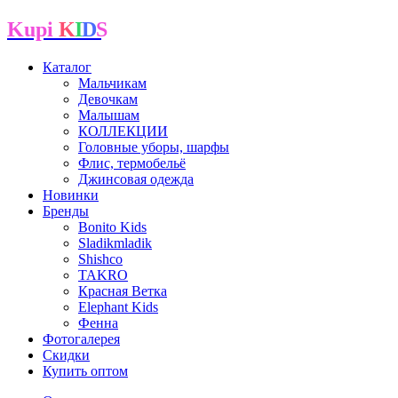
Kupi
K
I
D
S
Каталог
Мальчикам
Девочкам
Малышам
КОЛЛЕКЦИИ
Головные уборы, шарфы
Флис, термобельё
Джинсовая одежда
Новинки
Бренды
Bonito Kids
Sladikmladik
Shishco
TAKRO
Красная Ветка
Elephant Kids
Фенна
Фотогалерея
Скидки
Купить оптом