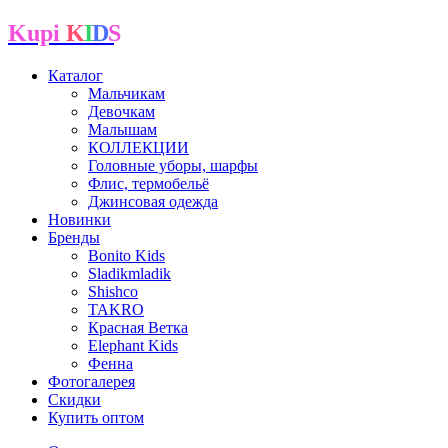
Kupi
K
I
D
S
Каталог
Мальчикам
Девочкам
Малышам
КОЛЛЕКЦИИ
Головные уборы, шарфы
Флис, термобельё
Джинсовая одежда
Новинки
Бренды
Bonito Kids
Sladikmladik
Shishco
TAKRO
Красная Ветка
Elephant Kids
Фенна
Фотогалерея
Скидки
Купить оптом