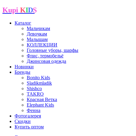
Kupi
K
I
D
S
Каталог
Мальчикам
Девочкам
Малышам
КОЛЛЕКЦИИ
Головные уборы, шарфы
Флис, термобельё
Джинсовая одежда
Новинки
Бренды
Bonito Kids
Sladikmladik
Shishco
TAKRO
Красная Ветка
Elephant Kids
Фенна
Фотогалерея
Скидки
Купить оптом