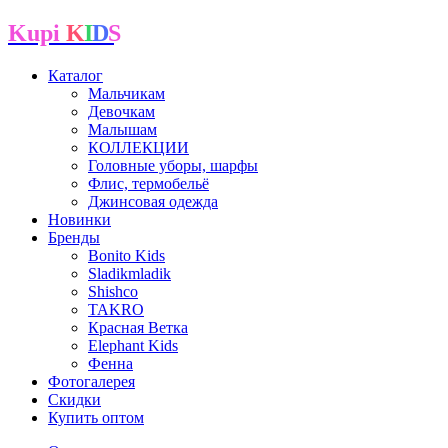
Kupi
K
I
D
S
Каталог
Мальчикам
Девочкам
Малышам
КОЛЛЕКЦИИ
Головные уборы, шарфы
Флис, термобельё
Джинсовая одежда
Новинки
Бренды
Bonito Kids
Sladikmladik
Shishco
TAKRO
Красная Ветка
Elephant Kids
Фенна
Фотогалерея
Скидки
Купить оптом