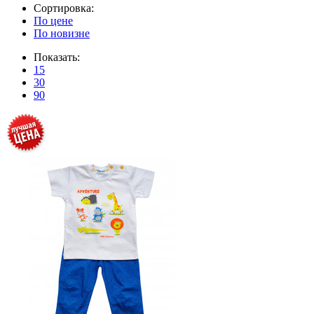
Сортировка:
По цене
По новизне
Показать:
15
30
90