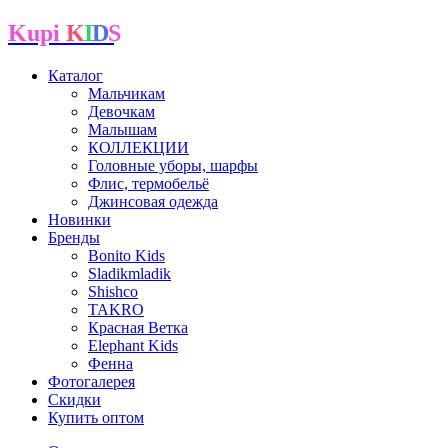
Kupi
K
I
D
S
Каталог
Мальчикам
Девочкам
Малышам
КОЛЛЕКЦИИ
Головные уборы, шарфы
Флис, термобельё
Джинсовая одежда
Новинки
Бренды
Bonito Kids
Sladikmladik
Shishco
TAKRO
Красная Ветка
Elephant Kids
Фенна
Фотогалерея
Скидки
Купить оптом