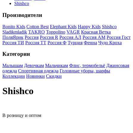
Shishco
Производители
Bonito Kids
Cotton Best
Elephant Kids
Happy Kids
Shishco
Sladikmladik
TAKRO
Toppolino
VAGR
Красная Ветка
ПоляЯрик
Россия
Россия R
Россия АЛ
Россия АМ
Россия Гост
Россия ТИ
Россия ТТ
Россия Ф
Турция
Фенна
Чудо Кроха
Категории
Малышам
Девочкам
Мальчикам
Флис, термобельё
Джинсовая
одежда
Спортивная одежда
Головные уборы, шарфы
Коллекции
Новинки
Скидки
Shishco
В розницу и оптом