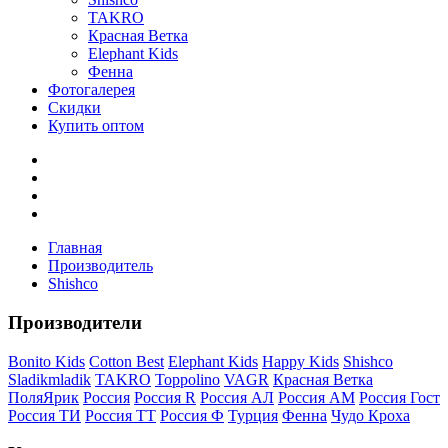
TAKRO
Красная Ветка
Elephant Kids
Фенна
Фотогалерея
Скидки
Купить оптом
Главная
Производитель
Shishco
Производители
Bonito Kids
Cotton Best
Elephant Kids
Happy Kids
Shishco
Sladikmladik
TAKRO
Toppolino
VAGR
Красная Ветка
ПоляЯрик
Россия
Россия R
Россия АЛ
Россия АМ
Россия Гост
Россия ТИ
Россия ТТ
Россия Ф
Турция
Фенна
Чудо Кроха