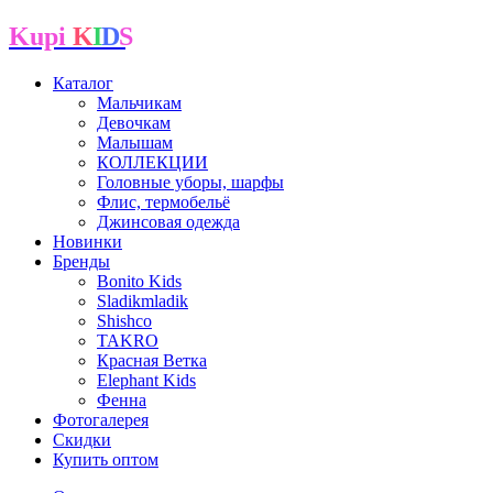
Kupi
K
I
D
S
Каталог
Мальчикам
Девочкам
Малышам
КОЛЛЕКЦИИ
Головные уборы, шарфы
Флис, термобельё
Джинсовая одежда
Новинки
Бренды
Bonito Kids
Sladikmladik
Shishco
TAKRO
Красная Ветка
Elephant Kids
Фенна
Фотогалерея
Скидки
Купить оптом