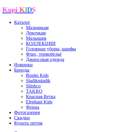
Kupi
K
I
D
S
Каталог
Мальчикам
Девочкам
Малышам
КОЛЛЕКЦИИ
Головные уборы, шарфы
Флис, термобельё
Джинсовая одежда
Новинки
Бренды
Bonito Kids
Sladikmladik
Shishco
TAKRO
Красная Ветка
Elephant Kids
Фенна
Фотогалерея
Скидки
Купить оптом