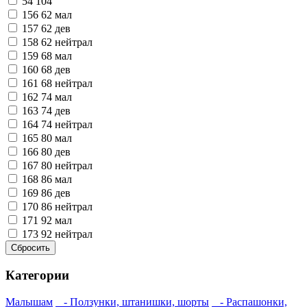
54
104
156
62 мал
157
62 дев
158
62 нейтрал
159
68 мал
160
68 дев
161
68 нейтрал
162
74 мал
163
74 дев
164
74 нейтрал
165
80 мал
166
80 дев
167
80 нейтрал
168
86 мал
169
86 дев
170
86 нейтрал
171
92 мал
173
92 нейтрал
Категории
Малышам
- Ползунки, штанишки, шорты
- Распашонки,