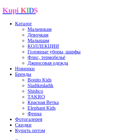
Kupi
K
I
D
S
Каталог
Мальчикам
Девочкам
Малышам
КОЛЛЕКЦИИ
Головные уборы, шарфы
Флис, термобельё
Джинсовая одежда
Новинки
Бренды
Bonito Kids
Sladikmladik
Shishco
TAKRO
Красная Ветка
Elephant Kids
Фенна
Фотогалерея
Скидки
Купить оптом