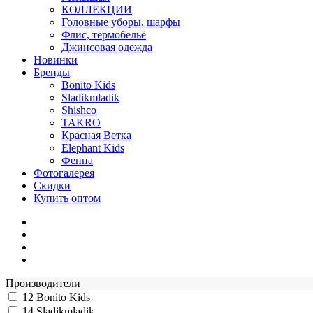
КОЛЛЕКЦИИ
Головные уборы, шарфы
Флис, термобельё
Джинсовая одежда
Новинки
Бренды
Bonito Kids
Sladikmladik
Shishco
TAKRO
Красная Ветка
Elephant Kids
Фенна
Фотогалерея
Скидки
Купить оптом
Производители
12
Bonito Kids
14
Sladikmladik