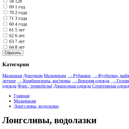
58
128
69
1 год
70
2 года
71
3 года
60
4 года
61
5 лет
62
6 лет
63
7 лет
64
8 лет
Категории
Малышам
Девочкам
Мальчикам
- Рубашки
- Футболки, май
летние
- Комбинезоны, костюмы
- Верхняя одежда
- Голов
одежда
Флис, термобельё
Джинсовая одежда
Спортивная одежд
Главная
Мальчикам
Лонгсливы, водолазки
Лонгсливы, водолазки