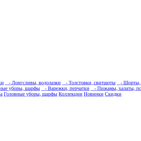
ки
- Лонгсливы, водолазки
- Толстовки, свитшоты
- Шорты,
ные уборы, шарфы
- Варежки, перчатки
- Пижамы, халаты, п
а
Головные уборы, шарфы
Коллекции
Новинки
Скидки