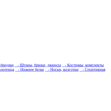
 бриджи
- Штаны, брюки, джинсы
- Костюмы, комплекты
олотенца
- Нижнее белье
- Носки, колготки
- Спортивная