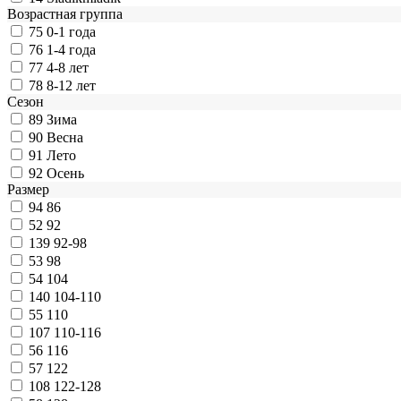
Возрастная группа
75
0-1 года
76
1-4 года
77
4-8 лет
78
8-12 лет
Сезон
89
Зима
90
Весна
91
Лето
92
Осень
Размер
94
86
52
92
139
92-98
53
98
54
104
140
104-110
55
110
107
110-116
56
116
57
122
108
122-128