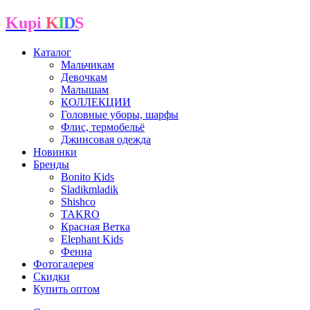
Kupi
K
I
D
S
Каталог
Мальчикам
Девочкам
Малышам
КОЛЛЕКЦИИ
Головные уборы, шарфы
Флис, термобельё
Джинсовая одежда
Новинки
Бренды
Bonito Kids
Sladikmladik
Shishco
TAKRO
Красная Ветка
Elephant Kids
Фенна
Фотогалерея
Скидки
Купить оптом