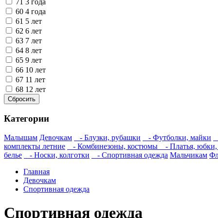
71
3 года
60
4 года
61
5 лет
62
6 лет
63
7 лет
64
8 лет
65
9 лет
66
10 лет
67
11 лет
68
12 лет
Категории
Малышам
Девочкам
- Блузки, рубашки
- Футболки, майки
-
комплекты летние
- Комбинезоны, костюмы
- Платья, юбки,
белье
- Носки, колготки
- Спортивная одежда
Мальчикам
Фл
Главная
Девочкам
Спортивная одежда
Спортивная одежда