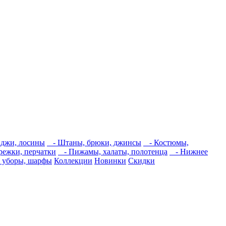
джи, лосины
- Штаны, брюки, джинсы
- Костюмы,
ежки, перчатки
- Пижамы, халаты, полотенца
- Нижнее
 уборы, шарфы
Коллекции
Новинки
Скидки