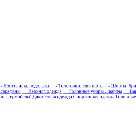
 Лонгсливы, водолазки
- Толстовки, свитшоты
- Шорты, бри
 сарафаны
- Верхняя одежда
- Головные уборы , шарфы
- Вар
ис, термобельё
Джинсовая одежда
Спортивная одежда
Головные