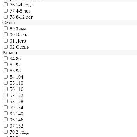
76
1-4 года
77
4-8 лет
78
8-12 лет
Сезон
89
Зима
90
Весна
91
Лето
92
Осень
Размер
94
86
52
92
53
98
54
104
55
110
56
116
57
122
58
128
59
134
95
140
96
146
97
152
70
2 года