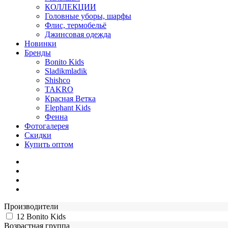
КОЛЛЕКЦИИ
Головные уборы, шарфы
Флис, термобельё
Джинсовая одежда
Новинки
Бренды
Bonito Kids
Sladikmladik
Shishco
TAKRO
Красная Ветка
Elephant Kids
Фенна
Фотогалерея
Скидки
Купить оптом
Производители
12
Bonito Kids
Возрастная группа