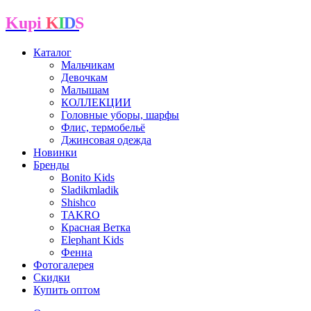
Kupi
K
I
D
S
Каталог
Мальчикам
Девочкам
Малышам
КОЛЛЕКЦИИ
Головные уборы, шарфы
Флис, термобельё
Джинсовая одежда
Новинки
Бренды
Bonito Kids
Sladikmladik
Shishco
TAKRO
Красная Ветка
Elephant Kids
Фенна
Фотогалерея
Скидки
Купить оптом