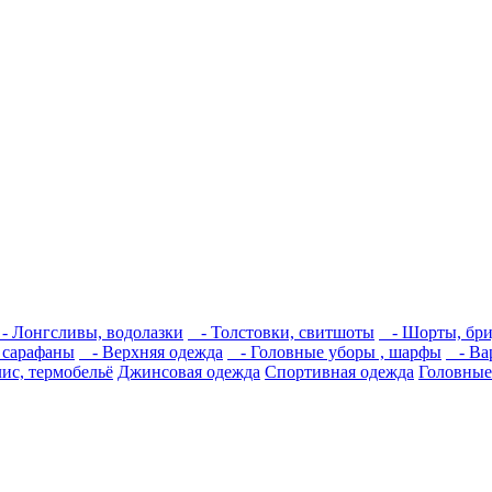
 Лонгсливы, водолазки
- Толстовки, свитшоты
- Шорты, бри
 сарафаны
- Верхняя одежда
- Головные уборы , шарфы
- Вар
ис, термобельё
Джинсовая одежда
Спортивная одежда
Головные