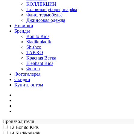
КОЛЛЕКЦИИ
Головные уборы, шарфы
Флис, термобельё
Джинсовая одежда
Новинки
Бренды
Bonito Kids
Sladikmladik
Shishco
TAKRO
Красная Ветка
Elephant Kids
Фенна
Фотогалерея
Скидки
Купить оптом
Производители
12
Bonito Kids
14
Sladikmladik