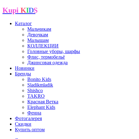
Kupi
K
I
D
S
Каталог
Мальчикам
Девочкам
Малышам
КОЛЛЕКЦИИ
Головные уборы, шарфы
Флис, термобельё
Джинсовая одежда
Новинки
Бренды
Bonito Kids
Sladikmladik
Shishco
TAKRO
Красная Ветка
Elephant Kids
Фенна
Фотогалерея
Скидки
Купить оптом