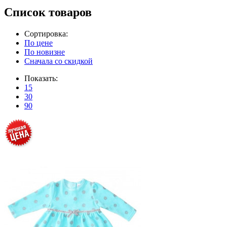
Список товаров
Сортировка:
По цене
По новизне
Сначала со скидкой
Показать:
15
30
90