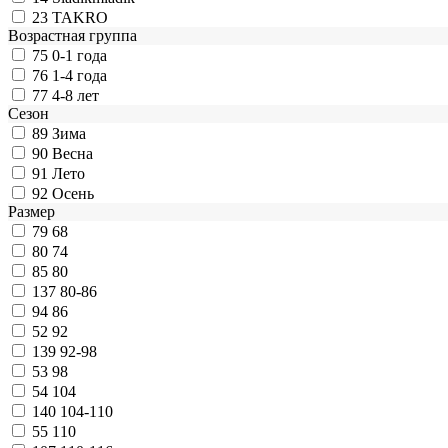
23
TAKRO
Возрастная группа
75
0-1 года
76
1-4 года
77
4-8 лет
Сезон
89
Зима
90
Весна
91
Лето
92
Осень
Размер
79
68
80
74
85
80
137
80-86
94
86
52
92
139
92-98
53
98
54
104
140
104-110
55
110