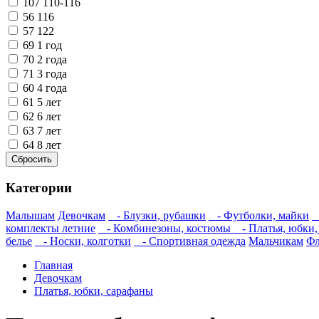
107
110-116
56
116
57
122
69
1 год
70
2 года
71
3 года
60
4 года
61
5 лет
62
6 лет
63
7 лет
64
8 лет
Категории
Малышам
Девочкам
- Блузки, рубашки
- Футболки, майки
-
комплекты летние
- Комбинезоны, костюмы
- Платья, юбки,
белье
- Носки, колготки
- Спортивная одежда
Мальчикам
Фл
Главная
Девочкам
Платья, юбки, сарафаны