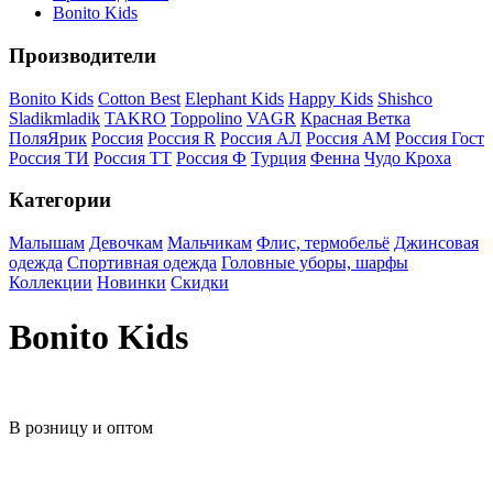
Bonito Kids
Производители
Bonito Kids
Cotton Best
Elephant Kids
Happy Kids
Shishco
Sladikmladik
TAKRO
Toppolino
VAGR
Красная Ветка
ПоляЯрик
Россия
Россия R
Россия АЛ
Россия АМ
Россия Гост
Россия ТИ
Россия ТТ
Россия Ф
Турция
Фенна
Чудо Кроха
Категории
Малышам
Девочкам
Мальчикам
Флис, термобельё
Джинсовая
одежда
Спортивная одежда
Головные уборы, шарфы
Коллекции
Новинки
Скидки
Bonito Kids
В розницу и оптом