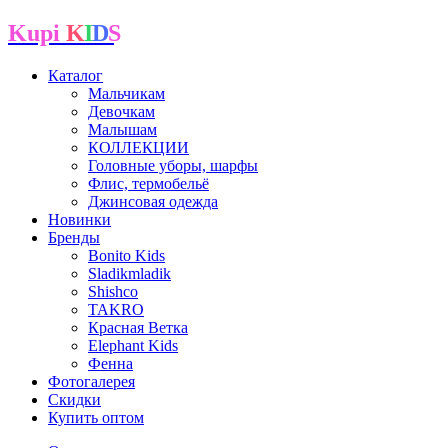
Kupi
K
I
D
S
Каталог
Мальчикам
Девочкам
Малышам
КОЛЛЕКЦИИ
Головные уборы, шарфы
Флис, термобельё
Джинсовая одежда
Новинки
Бренды
Bonito Kids
Sladikmladik
Shishco
TAKRO
Красная Ветка
Elephant Kids
Фенна
Фотогалерея
Скидки
Купить оптом