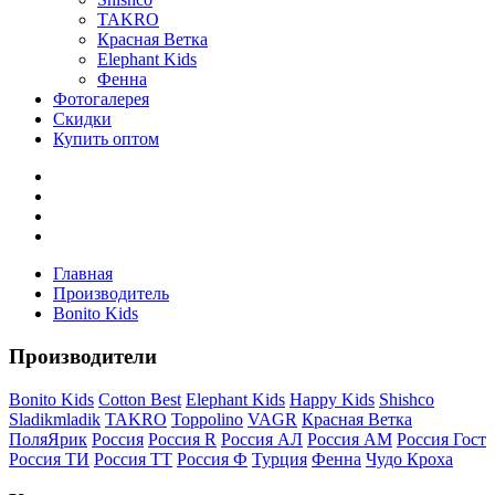
TAKRO
Красная Ветка
Elephant Kids
Фенна
Фотогалерея
Скидки
Купить оптом
Главная
Производитель
Bonito Kids
Производители
Bonito Kids
Cotton Best
Elephant Kids
Happy Kids
Shishco
Sladikmladik
TAKRO
Toppolino
VAGR
Красная Ветка
ПоляЯрик
Россия
Россия R
Россия АЛ
Россия АМ
Россия Гост
Россия ТИ
Россия ТТ
Россия Ф
Турция
Фенна
Чудо Кроха