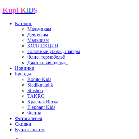
Kupi
K
I
D
S
Каталог
Мальчикам
Девочкам
Малышам
КОЛЛЕКЦИИ
Головные уборы, шарфы
Флис, термобельё
Джинсовая одежда
Новинки
Бренды
Bonito Kids
Sladikmladik
Shishco
TAKRO
Красная Ветка
Elephant Kids
Фенна
Фотогалерея
Скидки
Купить оптом