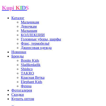
Kupi
K
I
D
S
Каталог
Мальчикам
Девочкам
Малышам
КОЛЛЕКЦИИ
Головные уборы, шарфы
Флис, термобельё
Джинсовая одежда
Новинки
Бренды
Bonito Kids
Sladikmladik
Shishco
TAKRO
Красная Ветка
Elephant Kids
Фенна
Фотогалерея
Скидки
Купить оптом