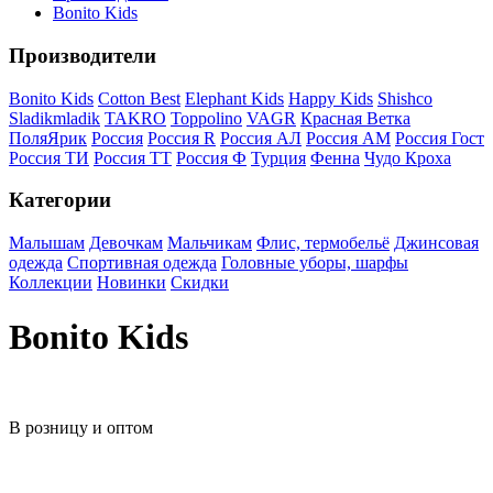
Bonito Kids
Производители
Bonito Kids
Cotton Best
Elephant Kids
Happy Kids
Shishco
Sladikmladik
TAKRO
Toppolino
VAGR
Красная Ветка
ПоляЯрик
Россия
Россия R
Россия АЛ
Россия АМ
Россия Гост
Россия ТИ
Россия ТТ
Россия Ф
Турция
Фенна
Чудо Кроха
Категории
Малышам
Девочкам
Мальчикам
Флис, термобельё
Джинсовая
одежда
Спортивная одежда
Головные уборы, шарфы
Коллекции
Новинки
Скидки
Bonito Kids
В розницу и оптом